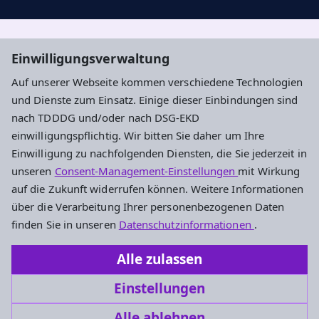
Aktuelle Nachrichten, geistige Impulse und
Einwilligungsverwaltung
Veranstaltungstipps ...
Auf unserer Webseite kommen verschiedene Technologien
und Dienste zum Einsatz. Einige dieser Einbindungen sind
Newsletter entdecken
nach TDDDG und/oder nach DSG-EKD
einwilligungspflichtig. Wir bitten Sie daher um Ihre
Einwilligung zu nachfolgenden Diensten, die Sie jederzeit in
Evangelisches Dekanat Ingelheim-
unseren
Consent-Management-Einstellungen
mit Wirkung
Oppenheim
auf die Zukunft widerrufen können. Weitere Informationen
über die Verarbeitung Ihrer personenbezogenen Daten
Am Hahnenbusch 14b
finden Sie in unseren
Datenschutzinformationen
.
55268 Nieder-Olm
Alle zulassen
Tel.: 06136 92696-0
Einstellungen
dekanat.ingelheim-oppenheim@ekhn.de
Alle ablehnen