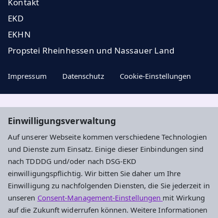
Kontakt
EKD
EKHN
Propstei Rheinhessen und Nassauer Land
Impressum
Datenschutz
Cookie-Einstellungen
Aktuelle Nachrichten, geistige Impulse und
Einwilligungsverwaltung
Veranstaltungstipps ...
Auf unserer Webseite kommen verschiedene Technologien
und Dienste zum Einsatz. Einige dieser Einbindungen sind
Newsletter entdecken
nach TDDDG und/oder nach DSG-EKD
einwilligungspflichtig. Wir bitten Sie daher um Ihre
Einwilligung zu nachfolgenden Diensten, die Sie jederzeit in
Evangelisches Dekanat Ingelheim-
unseren
Consent-Management-Einstellungen
mit Wirkung
Oppenheim
auf die Zukunft widerrufen können. Weitere Informationen