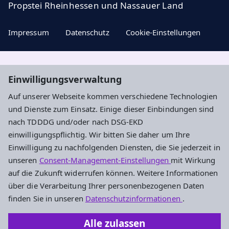
Propstei Rheinhessen und Nassauer Land
Impressum
Datenschutz
Cookie-Einstellungen
Aktuelle Nachrichten, geistige Impulse und
Einwilligungsverwaltung
Veranstaltungstipps ...
Auf unserer Webseite kommen verschiedene Technologien
und Dienste zum Einsatz. Einige dieser Einbindungen sind
Newsletter entdecken
nach TDDDG und/oder nach DSG-EKD
einwilligungspflichtig. Wir bitten Sie daher um Ihre
Einwilligung zu nachfolgenden Diensten, die Sie jederzeit in
Evangelisches Dekanat Ingelheim-
unseren
Consent-Management-Einstellungen
mit Wirkung
Oppenheim
auf die Zukunft widerrufen können. Weitere Informationen
über die Verarbeitung Ihrer personenbezogenen Daten
Am Hahnenbusch 14b
finden Sie in unseren
Datenschutzinformationen
.
55268 Nieder-Olm
Alle zulassen
Tel.: 06136 92696-0